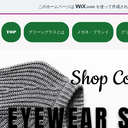
このホームページは
.com
を使って作成され
TOP
グリーングラスとは
メガネ・ブランド
グ
Shop Co
EYEWEAR 